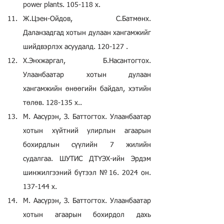
power plants. 105-118 х.
Ж.Цэен-Ойдов, С.Батмөнх. 
Даланзадгад хотын дулаан хангамжийг 
шийдвэрлэх асуудалд. 120-127 .
Х.Энхжаргал, Б.Насантогтох. 
Улаанбаатар хотын дулаан 
хангамжийн өнөөгийн байдал, хэтийн 
төлөв. 128-135 х..
М. Аасүрэн, З. Баттогтох. Улаанбаатар 
хотын хүйтний улирлын агаарын 
бохирдлын сүүлийн 7 жилийн 
судалгаа. ШУТИС ДТҮЭХ-ийн Эрдэм 
шинжилгээний бүтээл №16. 2024 он. 
137-144 х.
М. Аасүрэн, З. Баттогтох. Улаанбаатар 
хотын агаарын бохирдол дахь 