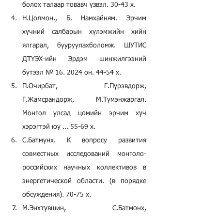
болох талаар товавч үзвэл. 30-43 х.
Н.Цолмон., Б. Намхайням. Эрчим 
хүчний салбарын хүлэмжийн хийн 
ялгарал, бууруулахболомж. ШУТИС 
ДТҮЭХ-ийн Эрдэм шинжилгээний 
бүтээл № 16. 2024 он. 44-54 х.
П.Очирбат, Г.Пүрэвдорж, 
Г.Жамсрандорж, М.Түмэнжаргал. 
Монгол улсад цөмийн эрчим хүч 
хэрэгтэй юу ... 55-69 х.
С.Батмунх. К вопросу развития 
совместных исследований монголо-
российских научных коллективов в 
энергетической области. (в порядке 
обсуждения). 70-75 х.
М.Энхтүвшин, С.Батмөнх, 