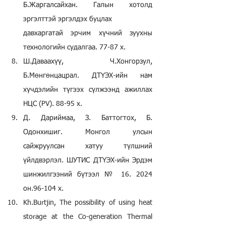
Б.Жаргалсайхан. Галын хотолд 
эргэлттэй эргэлдэх буцлах
давхаргатай эрчим хүчний зуухны 
технологийн судалгаа. 77-87 х.
Ш.Даваахүү, Ч.Хонгорзул, 
Б.Мөнгөнцацрал. ДТҮЭХ-ийн нам 
хүчдэлийн түгээх сүлжээнд ажиллах 
НЦС (PV). 88-95 х.
Д. Дариймаа, З. Баттогтох, Б. 
Одонхишиг. Монгол улсын 
сайжруулсан хатуу түлшний 
үйлдвэрлэл. ШУТИС ДТҮЭХ-ийн Эрдэм 
шинжилгээний бүтээл № 16. 2024 
он.96-104 х.
Kh.Burtjin, The possibility of using heat 
storage at the Co-generation Thermal 