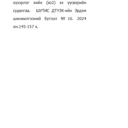
хүхэрлэг хийн (so2) эх үүсвэрийн 
судалгаа.  ШУТИС ДТҮЭХ-ийн Эрдэм 
шинжилгээний бүтээл №16. 2024 
он.145-157 х.
Б.Баясгалан, Г.Уранцэцэг. Агаарын 
чанарын хэмжилтийн суурин харуулын 
нарийн болон том ширхэглэгт 
тоосонцрын хэмжилтийн үр дүн. 
ШУТИС ДТҮЭХ-ийн Эрдэм 
шинжилгээний бүтээл №16. 2024 он. 
158-164 х.
М.Даваасамбуу. Гэр хорооллын 
хөрсний бохирдлыг бууруулах био 
жорлонг нэвтрүүлэх менежмент. 
ШУТИС ДТҮЭХ-ийн Эрдэм 
шинжилгээний бүтээл № 16. 2024 