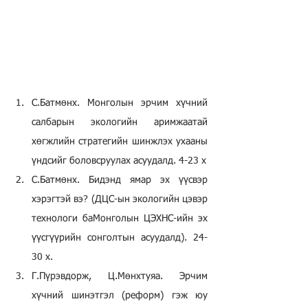
С.Батмөнх. Монголын эрчим хүчний 
салбарын экологийн аримжаатай 
хөгжлийн стратегийн шинжлэх ухааны 
үндсийг боловсруулах асуудалд. 4-23 х
С.Батмөнх. Бидэнд ямар эх үүсвэр 
хэрэгтэй вэ? (ДЦС-ын экологийн цэвэр 
технологи баМонголын ЦЭХНС-ийн эх 
үүсгүүрийн сонголтын асуудалд). 24-
30 х.
Г.Пүрэвдорж, Ц.Мөнхтуяа. Эрчим 
хүчний шинэтгэл (реформ) гэж юу 