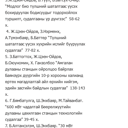
3.Ж.Цэен-Ойдов, Б.Туул, Б.Батсүх-Очир. 
“Модлог био түлшний шаталтаас үүсэх 
бохирдуулах бодисуудыг тодорхойлох 
туршилт, судалгааны үр дүнгээс”  58-62 
х.                                             
 4. Ж.Цэен-Ойдов, З.Нэрмөнх, 
А.Түмэнбаяр, Б.Баттөр “Түлшний 
шаталтаас үүсэх хүхрийн ислийг бууруулах 
судалгаа”  77-82 х.
5. З.Баттогтох, Ж.Цэен-Ойдов, 
Б.Оюуномин, Х. Ганзолбоо “Амгалан 
дулааны станцын ойролцоо байрлах 
Баянзүрх дүүргийн 10-р хорооны халианд 
өртөх магадлалтай айл өрхийн нийгэм, 
эдийн засгийн байдлын судалгаа”  138-143 
х.
6. Г.Бямбатулга, Ш.Энхбаяр, М.Тайванбат. 
“600 мВт чадалтай Бөөрөлжүүтийн 
дулааны цахилгаан станцын технологийн 
судалгаа” 39-45 х.
7. Б.Алтансэлэм, Ш.Энхбаяр. “30 мВт 