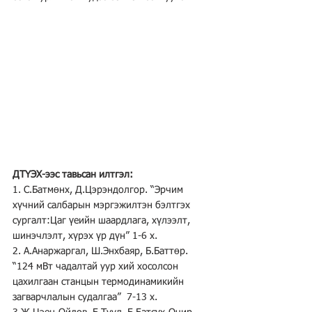
ДТҮЭХ-ээс тавьсан илтгэл:
1. С.Батмөнх, Д.Цэрэндолгор. “Эрчим 
хүчний салбарын мэргэжилтэн бэлтгэх 
сургалт:Цаг үеийн шаардлага, хүлээлт, 
шинэчлэлт, хүрэх үр дүн” 1-6 х.
2. А.Анаржаргал, Ш.Энхбаяр, Б.Баттөр. 
“124 мВт чадалтай уур хий хосолсон 
цахилгаан станцын термодинамикийн 
загварчлалын судалгаа”  7-13 х.