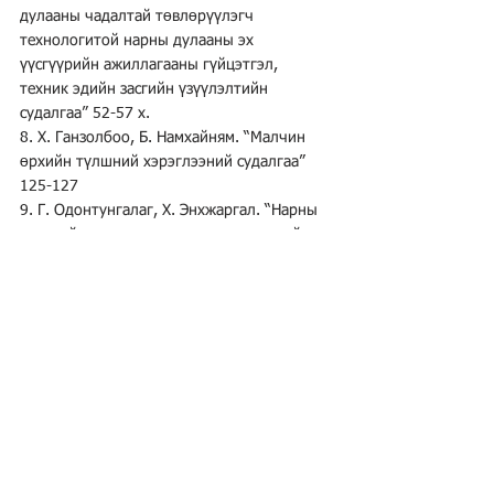
дулааны чадалтай төвлөрүүлэгч 
технологитой нарны дулааны эх 
үүсгүүрийн ажиллагааны гүйцэтгэл, 
техник эдийн засгийн үзүүлэлтийн 
судалгаа” 52-57 х. 
8. Х. Ганзолбоо, Б. Намхайням. “Малчин 
өрхийн түлшний хэрэглээний судалгаа” 
125-127
9. Г. Одонтунгалаг, Х. Энхжаргал. “Нарны 
энергийг дулаанд хувиргах технологийн 
хөгжлийн өнөөгийн байдал, хүлэмжийн 
хийг бууруулах боломж” 169-174 х.
Хурал чуулган семинар
Холбоо барих
Tel:
7016 7646
Э-мэйл:
seetlab.ub@gmail.com
seetlab@outlook.com