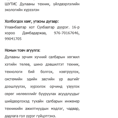
ШУТИС Дулааны техник, үйлдвэрлэлийн 
экологийн хүрээлэн
Холбогдох хаяг, утасны дугаар:
Улаанбаатар хот Сүхбаатар дүүрэг. 16-р 
хороо Дамбадаржаа, 976-70167646, 
99041705
Номын товч агуулга:
Дулааны эрчим хүчний салбарын хөгжил 
хэтийн төлөв, шинэ дэвшилтэт техник, 
технологи бий болгох, нэвтрүүлэх, 
системийн эдийн засгийн үр ашгийг 
дээшлүүлэх, хүрээлэх орчинд үзүүлэх 
сөрөг нөлөөллийг бууруулах асуудлуудыг 
шийдвэрлэхэд тухайн салбарын инженер 
техникийн ажилтнуудын мэдлэг, чадвар, 
дадлага гол үүрэг гүйцэтгэнэ.