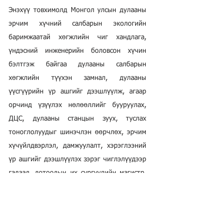
Энэхүү товхимолд Монгол улсын дулааны 
эрчим хүчний салбарын экологийн 
баримжаатай хөгжлийн чиг хандлага, 
үндэсний инженерийн боловсон хүчин 
бэлтгэж байгаа дулааны салбарын 
хөгжлийн түүхэн замнал, дулааны 
үүсгүүрийн үр ашгийг дээшлүүлж, агаар 
орчинд үзүүлэх нөлөөллийг бууруулах, 
ДЦС, дулааны станцын зуух, туслах 
тоноглолуудыг шинэчлэн өөрчлөх, эрчим 
хүчүйлдвэрлэл, дамжуулалт, хэрэглээний 
үр ашгийг дээшлүүлэх зэрэг чиглэлүүдээр 
гадаад, дотоодын их сургуулийн магистр, 
доктор оюутнууд, үйлдвэрийн инженер 
техникийн ажилтнуудад уншсан зарим 
лекцийг эмхэтгэж оруулсан болно.