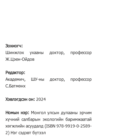
Зохиогч:
Шинжлэх ухааны доктор, профессор 
Ж.Цэен-Ойдов
Редактор:
Академич, ШУ-ны доктор, профессор 
С.Батмөнх
Хэвлэгдсэн он:
 2024
Номын нэр:
 Монгол улсын дулааны эрчим 
хүчний салбарын экологийн баримжаатай 
хөгжлийн асуудалд (ISBN 978-9919-0-2589-
2) Нэг сэдэвт бүтээл