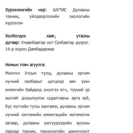
Хүрээлэнгийн нэр:
 ШУТИС Дулааны 
техник, үйлдвэрлэлийн экологийн 
хүрээлэн
Холбогдох хаяг, утасны 
дугаар:
 Улаанбаатар хот Сүхбаатар дүүрэг. 
16-р хороо Дамбадаржаа
Номын товч агуулга:
Монгол Улсын түлш, дулааны эрчим 
хүчний салбарыг цогцоор авч үзэн 
өнөөгийн байдалд үнэлгээ өгч, түүний үр 
ашгийг дээшлүүлэх судалгааны арга зүй, 
бүс нутгийн түлш хангамж, дулааны эрчим 
хүчний системийн иммитацийн математик 
загвар, дулааны үүсгүүрүүдийн зуухны 
паркад техник, технологийн шинэчлэлт 