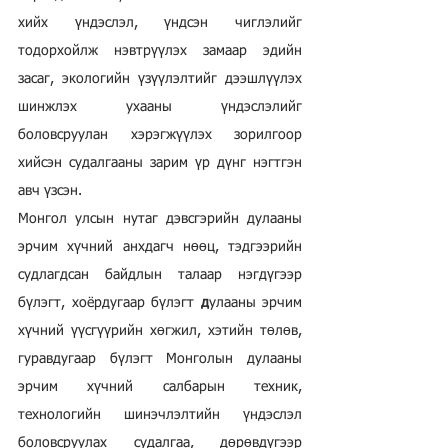
хийх үндэслэл, үндсэн чиглэлийг 
тодорхойлж нэвтрүүлэх замаар эдийн 
засаг, экологийн үзүүлэлтийг дээшлүүлэх 
шинжлэх ухааны үндэслэлийг 
боловсруулан хэрэгжүүлэх зорилгоор 
хийсэн судалгааны зарим үр дүнг нэгтгэн 
авч үзсэн.
Монгол улсын нутаг дэвсгэрийн дулааны 
эрчим хүчний анхдагч нөөц, тэдгээрийн 
судлагдсан байдлын талаар нэгдүгээр 
бүлэгт, хоёрдугаар бүлэгт 
д
улааны эрчим 
хүчний үүсгүүрийн хөгжил, хэтийн төлөв, 
гуравдугаар бүлэгт Монголын дулааны 
эрчим хүчний салбарын техник, 
технологийн шинэчлэлтийн үндэслэл 
боловсруулах судалгаа, дөрөвдүгээр 