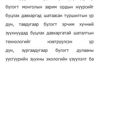
бүлэгт монголын зарим ордын нүүрсийг 
буцлах давхаргад шатаасан туршилтын үр 
дүн, тавдугаар бүлэгт эрчим хүчний 
зуухнуудад буцлах давхаргатай шаталтын 
технологийг нэвтрүүлсэн үр 
дүн,
зургаадугаар бүлэгт дулааны 
үүсгүүрийн зуухны экологийн үзүүлэлт ба 
үр ашгийн судалгаа,
долоодугаар бүлэгт 
дулааны эрчим хүчний салбарын техник, 
технологийн шинэчлэлт, түүний үзэл 
баримтлалын талаар
авч үзсэн 
бөгөөд
наймдугаар бүлэгт гадаадын 
сэтгүүлд хэвлүүлсэн зарим нэг өгүүлэл, 
есдүгээр бүлэгт бүтээлийн жагсаалтаа 
оруулсан байна.
Эрдэм шинжилгээний ном бүтээлүүд