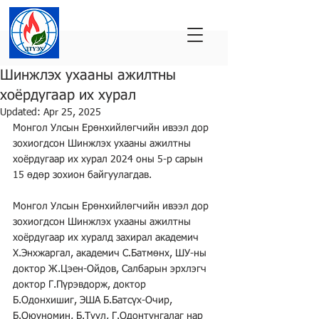
Шинжлэх ухааны ажилтны
хоёрдугаар их хурал
Updated:
Apr 25, 2025
Монгол Улсын Ерөнхийлөгчийн ивээл дор 
зохиогдсон Шинжлэх ухааны ажилтны 
хоёрдугаар их хурал 2024 оны 5-р сарын 
15 өдөр зохион байгуулагдав.
Монгол Улсын Ерөнхийлөгчийн ивээл дор 
зохиогдсон Шинжлэх ухааны ажилтны 
хоёрдугаар их хуралд захирал академич 
Х.Энхжаргал, академич С.Батмөнх, ШУ-ны 
доктор Ж.Цэен-Ойдов, Салбарын эрхлэгч 
доктор Г.Пүрэвдорж, доктор 
Б.Одонхишиг, ЭША Б.Батсүх-Очир, 
Б.Оюуномин, Б.Туул, Г.Одонтунгалаг нар 