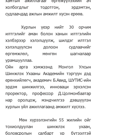
хамтын ажиллагааг өргөжүүлэхийн ач 
холбогдлыг тодотгон, эрдэмтэн, 
судлаачдад ажлын амжилт хүсэн ерөөв.
	Хурлын үеэр нийт 30 орчим 
илтгэлийг аман болон ханын илтгэлийн 
хэлбэрээр хэлэлцүүлж, шилдэг илтгэл 
хэлэлцүүлсэн долоон судлаачийг 
өргөмжлөл, мөнгөн шагналаар 
урамшууллаа.
Ойн арга хэмжээнд Монгол Улсын 
Шинжлэх Ухааны Академийн тэргүүн дэд 
ерөнхийлөгч, академич Б.Авид, ШУТИС-ийн 
эрдэм шинжилгээ, инноваци эрхэлсэн 
проректор, профессор Д.Цолмонбаатар 
нар оролцож, мэндчилгээ дэвшүүлэн 
хурлын үйл ажиллагаанд амжилт хүслээ.
	Мөн хүрээлэнгийн 55 жилийн ойг 
тохиолдуулан шинжлэх ухаан, 
боловсролын салбарт үр бүтээлтэй 