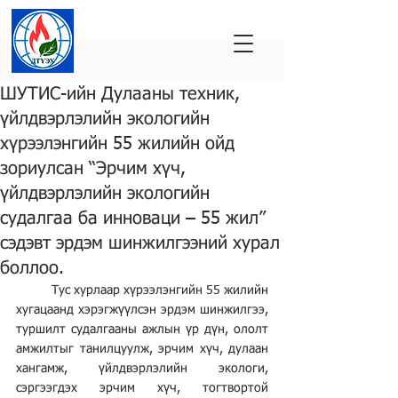
ШУТИС-ийн Дулааны техник,
үйлдвэрлэлийн экологийн
хүрээлэнгийн 55 жилийн ойд
зориулсан “Эрчим хүч,
үйлдвэрлэлийн экологийн
судалгаа ба инноваци – 55 жил”
сэдэвт эрдэм шинжилгээний хурал
боллоо.
	Тус хурлаар хүрээлэнгийн 55 жилийн 
хугацаанд хэрэгжүүлсэн эрдэм шинжилгээ, 
туршилт судалгааны ажлын үр дүн, ололт 
амжилтыг танилцуулж, эрчим хүч, дулаан 
хангамж, үйлдвэрлэлийн экологи, 
сэргээгдэх эрчим хүч, тогтвортой 