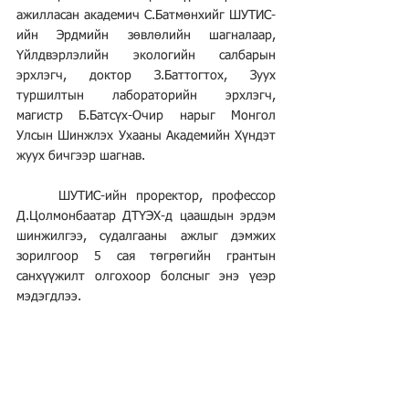
ажилласан академич С.Батмөнхийг ШУТИС-
ийн Эрдмийн зөвлөлийн шагналаар, 
Үйлдвэрлэлийн экологийн салбарын 
эрхлэгч, доктор З.Баттогтох, Зуух 
туршилтын лабораторийн эрхлэгч, 
магистр Б.Батсүх-Очир нарыг Монгол 
Улсын Шинжлэх Ухааны Академийн Хүндэт 
жуух бичгээр шагнав.
	ШУТИС-ийн проректор, профессор 
Д.Цолмонбаатар ДТҮЭХ-д цаашдын эрдэм 
шинжилгээ, судалгааны ажлыг дэмжих 
зорилгоор 5 сая төгрөгийн грантын 
санхүүжилт олгохоор болсныг энэ үеэр 
мэдэгдлээ.