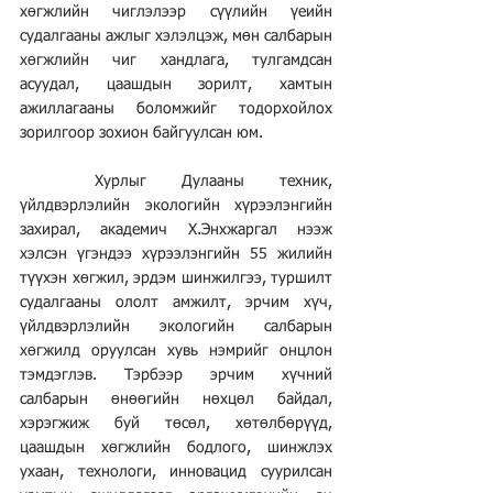
хөгжлийн чиглэлээр сүүлийн үеийн 
судалгааны ажлыг хэлэлцэж, мөн салбарын 
хөгжлийн чиг хандлага, тулгамдсан 
асуудал, цаашдын зорилт, хамтын 
ажиллагааны боломжийг тодорхойлох 
зорилгоор зохион байгуулсан юм.
	Хурлыг Дулааны техник, 
үйлдвэрлэлийн экологийн хүрээлэнгийн 
захирал, академич Х.Энхжаргал нээж 
хэлсэн үгэндээ хүрээлэнгийн 55 жилийн 
түүхэн хөгжил, эрдэм шинжилгээ, туршилт 
судалгааны ололт амжилт, эрчим хүч, 
үйлдвэрлэлийн экологийн салбарын 
хөгжилд оруулсан хувь нэмрийг онцлон 
тэмдэглэв. Тэрбээр эрчим хүчний 
салбарын өнөөгийн нөхцөл байдал, 
хэрэгжиж буй төсөл, хөтөлбөрүүд, 
цаашдын хөгжлийн бодлого, шинжлэх 
ухаан, технологи, инновацид суурилсан 