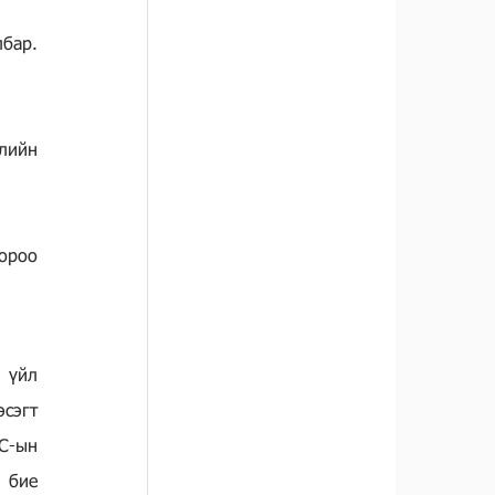
ар. 
ийн 
ороо 
үйл 
сэгт 
С-ын 
бие 