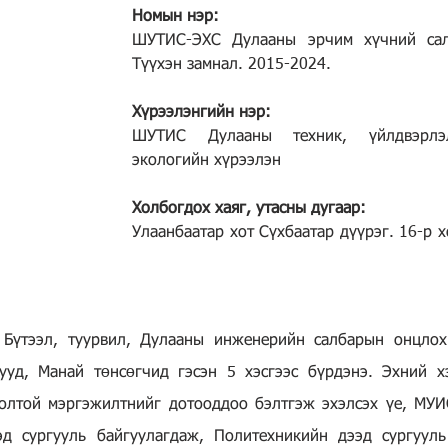
Номын нэр:
ШУТИС-ЭХС Дулааны эрчим хүчний салб
Түүхэн замнал. 2015-2024.
Хүрээлэнгийн нэр:
ШУТИС Дулааны техник, үйлдвэрлэл
экологийн хүрээлэн
Холбогдох хаяг, утасны дугаар:
Улаанбаатар хот Сүхбаатар дүүрэг. 16-р х
 Бүтээл, туурвил, Дулааны инженерийн салбарын онцлох 
уд, Манай төнсөгчид гэсэн 5 хэсгээс бүрдэнэ. Эхний хэ
олтой мэргэжилтнийг дотооддоо бэлтгэж эхэлсэх үе, МУИ
д сургууль байгуулагдаж, Политехникийн дээд сургууль 