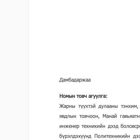
Дамбадаржаа
Номын товч агуулга:
Жарны түүхтэй дулааны тэнхим,
явдлын товчоон, Манай гавьяатну
инженер техникийн дээд боловср
бүрэлдэхүүнд Политехникийн дээ