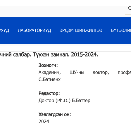
РУУД
ЛАБОРАТОРИУД
ЭРДЭМ ШИНЖИЛГЭЭ
БҮТЭЭЛИ
ний салбар. Түүхэн замнал. 2015-2024.
Зохиогч:
Академич, ШУ-ны доктор, профес
С.Батмөнх
Редактор:
Доктор (Ph.D.) Б.Баттөр
Хэвлэгдсэн он:
2024