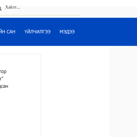
ЙН САН
ҮЙЛЧИЛГЭЭ
МЭДЭЭ
тор 
” 
сан 