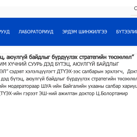
РУУД
ЛАБОРАТОРИУД
ЭРДЭМ ШИНЖИЛГЭЭ
БҮТЭЭЛИ
эц, аюулгүй байдлыг бүрдүүлэх стратегийн төсөөлөл”
ЭРЧИМ ХҮЧНИЙ СУУРЬ ДЭД БҮТЭЦ, АЮУЛГҮЙ БАЙДЛЫГ 
 сэдэвт хэлэлцүүлэгт ДТҮЭХ-ээс салбарын эрхлэгч,  Док
дэд бүтэц, аюулгүй байдлыг бүрдүүлэх стратегийн төсөөлөл
гийн модератораар ШУА-ийн Байгалийн ухааны салбар хариуц
ДТҮЭХ-ийн гэрээт ЭШ-ний ажилтан доктор Ц.Болортамир 