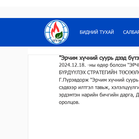
БИДНИЙ ТУХАЙ
САЛБА
"Эрчим хүчний суурь дээд бүт
2024.12.18. -ны өдөр болсон “
БҮРДҮҮЛЭХ СТРАТЕГИЙН ТӨСӨӨЛӨЛ”
Г.Пүрэвдорж “Эрчим хүчний суурь 
сэдвээр илтгэл тавьж, хэлэлцүүл
эрдэмтэн нарийн бичгийн дарга, 
оролцов.