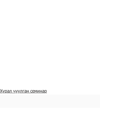
Хурал чуулган семинар
Холбоо барих
Tel:
7016 7646
Э-мэйл:
seetlab.ub@gmail.com