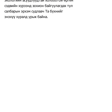
экологийн асуудлуудтай холбоотой өргөн 
сэдвийн хүрээнд зохион байгуулагдах тул 
салбарын эрхэм судлаач Та бүхнийг 
энэхүү хуралд урьж байна.