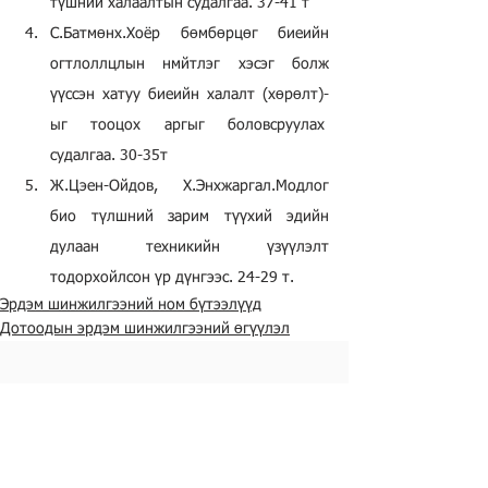
түшний халаалтын судалгаа. 37-41 т
С.Батмөнх.Хоёр бөмбөрцөг биеийн 
огтлоллцлын нмйтлэг хэсэг болж 
үүссэн хатуу биеийн халалт (хөрөлт)-
ыг тооцох аргыг боловсруулах  
судалгаа. 30-35т
Ж.Цэен-Ойдов, Х.Энхжаргал.Модлог 
био түлшний зарим түүхий эдийн 
дулаан техникийн үзүүлэлт 
тодорхойлсон үр дүнгээс. 24-29 т.
Эрдэм шинжилгээний ном бүтээлүүд
Дотоодын эрдэм шинжилгээний өгүүлэл
Холбоо барих
Tel:
7016 7646
Э-мэйл:
seetlab.ub@gmail.com