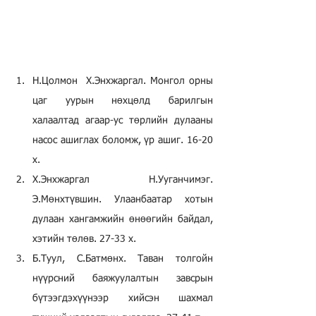
Н.Цолмон  Х.Энхжаргал. Mонгол орны 
цаг уурын нөхцөлд барилгын 
халаалтад агаар-ус төрлийн дулааны 
насос ашиглах боломж, үр ашиг. 16-20 
х.
Х.Энхжаргал Н.Ууганчимэг. 
Э.Мөнхтүвшин. Улаанбаатар хотын 
дулаан хангамжийн өнөөгийн байдал, 
хэтийн төлөв. 27-33 х.
Б.Туул, С.Батмөнх. Таван толгойн 
нүүрсний баяжуулалтын завсрын 
бүтээгдэхүүнээр хийсэн шахмал 