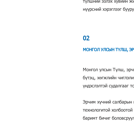
түлшний эзлэх хувийн жи
нүүрсний хэрэглээг бууру
02
МОНГОЛ УЛСЫН ТҮЛШ, Э
Монгол улсын Түлш, эрч
бүтэц, хөгжлийн чиглэл
үндэслэлтэй судалгааг т
Эрчим хүчний салбарын 
технологитой холбоотой
баримт бичиг боловсруу