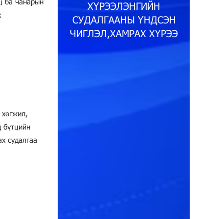
ц ба чанарын
ХҮРЭЭЛЭНГИЙН
х
СУДАЛГААНЫ ҮНДСЭН
ЧИГЛЭЛ,ХАМРАХ ХҮРЭЭ
 хөгжил,
д бүтцийн
ах судалгаа