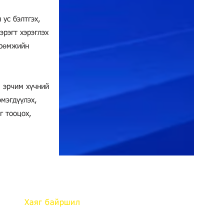
 ус бэлтгэх,
эрэгт хэрэглэх
өрөмжийн
 эрчим хүчний
эмэгдүүлэх,
г тооцох,
Хаяг байршил