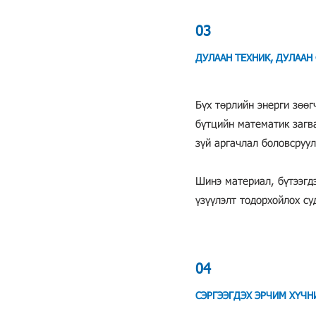
03
ДУЛААН ТЕХНИК, ДУЛААН
Бүх төрлийн энерги зөөг
бүтцийн математик загв
зүй аргачлал боловсруулах
Шинэ материал, бүтээгд
үзүүлэлт тодорхойлох суд
04
СЭРГЭЭГДЭХ ЭРЧИМ ХҮЧН