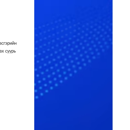
эвсгэрийн
ах суурь