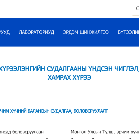
РУУД
ЛАБОРАТОРИУД
ЭРДЭМ ШИНЖИЛГЭЭ
БҮТЭЭЛИ
ХҮРЭЭЛЭНГИЙН СУДАЛГААНЫ ҮНДСЭН ЧИГЛЭЛ
ХАМРАХ ХҮРЭЭ
ЧИМ ХҮЧНИЙ БАЛАНСЫН СУДАЛГАА, БОЛОВСРУУЛАЛТ
ансад боловсруулсан
Монгол Улсын Түлш, эрчим хүч