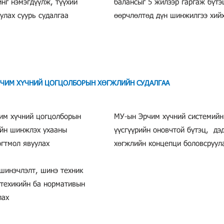
нг нэмэгдүүлж, түүхий
балансыг 5 жилээр гаргаж бүтэ
улах суурь судалгаа​
өөрчлөлтөд дүн шинжилгээ хий
РЧИМ ХҮЧНИЙ ЦОГЦОЛБОРЫН ХӨГЖЛИЙН СУДАЛГАА
им хүчний цогцолборын
МУ-ын Эрчим хүчний системийн
ийн шинжлэх ухааны
үүсгүүрийн оновчтой бүтэц, дэ
огтмол явуулах
хөгжлийн концепци боловсруул
шинэчлэлт, шинэ техник
 техикийн ба нормативын
лах