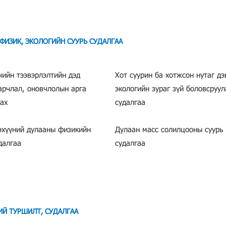
 ФИЗИК, ЭКОЛОГИЙН СУУРЬ СУДАЛГАА
чийн тээвэрлэлтийн дэд
​Хот суурин ба хотжсон нутаг д
арчлал, оновчлолын арга
экологийн зураг зүй боловсруул
​​​
судалгаа
эхүүний дулааны физикийн
Дулаан масс солилцооны суурь
алгаа​​
судалгаа
ИЙ ТУРШИЛТ, СУДАЛГАА