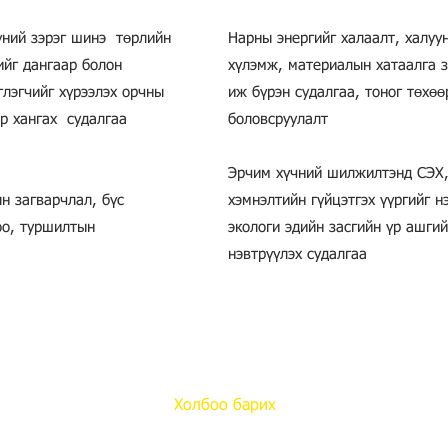
гүний зэрэг шинэ төрлийн
Нарны энергийг халаалт, халуун
ийг дангаар болон
хүлэмж, материалын хатаалга з
глэгчийг хүрээлэх орчны
иж бүрэн судалгаа, тоног төхө
эр хангах судалгаа
боловсруулалт
Эрчим хүчний шилжилтэнд СЭХ,
н загварчлал, бүс
хэмнэлтийн гүйцэтгэх үүргийг н
оо, туршилтын
экологи эдийн засгийн үр ашгий
нэвтрүүлэх судалгаа
Холбоо барих