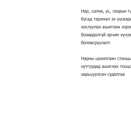
Нар, салхи, ус, газрын 
бусад тархмал эх үүсвэр
хослуулан ашиглаж хэрэ
бохирдолгүй эрчим хүчэ
боловсруулалт
Нарны цахилгаан станцы
нутгуудад ашиглах тооц
харьцуулсан судалгаа