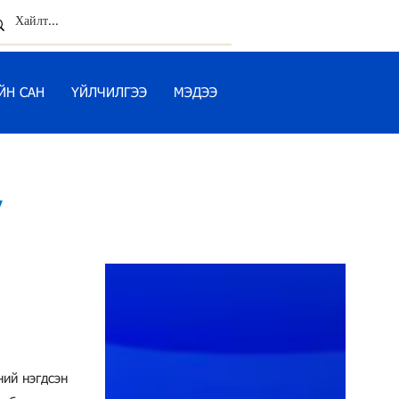
ЙН САН
ҮЙЛЧИЛГЭЭ
МЭДЭЭ
,
ний нэгдсэн