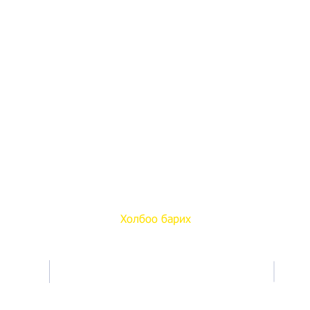
Холбоо барих
Tel: 7016 7646
Э-мэйл:
seetlab.ub@gmail.com
seetlab@outlook.com