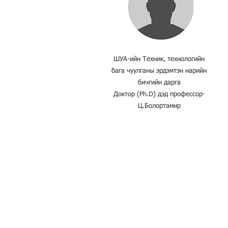
ШУА-ийн Техник, технологийн
бага чуулганы эрдэмтэн нарийн
бичгийн дарга
Доктор (Ph.D) дэд профессор-
Ц.Болортамир
© 2025 by Digital solution and AI
development center