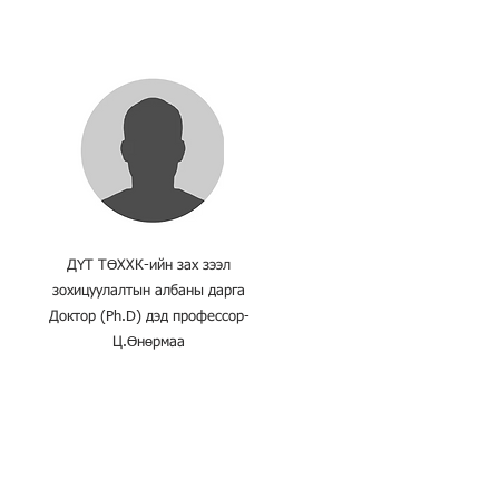
ДҮТ ТӨХХК-ийн зах зээл
зохицуулалтын албаны дарга
Доктор (Ph.D) дэд профессор-
Ц.Өнөрмаа