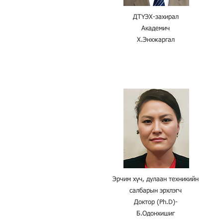
ДТҮЭХ-захирал
Академич
Х.Энхжаргал​
Эрчим хүч, дулаан техникийн
салбарын эрхлэгч
Доктор (Ph.D)-
Б.Одонхишиг