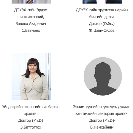
ДТҮЭХ-гийн Эрдэм
ДТҮЭХ-гийн эрдэмтэн нарийн
шинжилгээний,
бичгийн дарга
Зөвлөх Академич
Доктор (D.Sc.)
С.Батмөнх
Ж.Цэен-Ойдов
Үйлдвэрийн экологийн салбарын
Эрчим хүчний эх үүсгүүр, дулаан
эрхлэгч
хангамжийн секторын эрхлэгч
Доктор (Ph.D)
Доктор (Ph.D)-
З.Баттогтох
Б.Намхайням