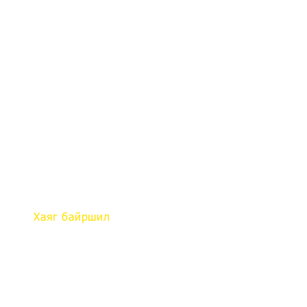
Хаяг байршил
СБД 16-р хороо. Бэлхийн 34-р
гудамж. ДТҮЭХ-гийн байр