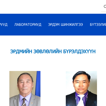
РУУД
ЛАБОРАТОРИУД
ЭРДЭМ ШИНЖИЛГЭЭ
БҮТЭЭЛИ
ЭРДМИЙН ЗӨВЛӨЛИЙН БҮРЭЛДЭХҮҮН