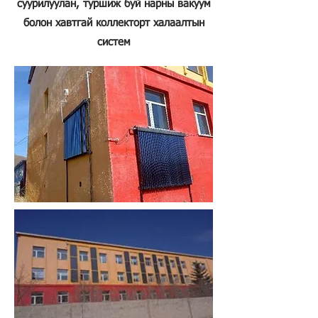
суурилуулан, туршиж буй нарны вакуум
болон хавтгай коллекторт халаалтын
систем