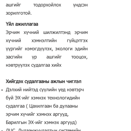
ашгийг тодорхойлох үндсэн
зорилготой.
Үйл ажиллагаа
Эрчим хүчний шилжилтэнд эрчим
хүчний хэмнэлтийн гүйцэтгэх
үүргийг нэмэгдүүлэх, экологи эдийн
засгийн үр ашгийг тооцох,
нэвтрүүлэх судалгаа хийх
Хийгдэх судалгааны ажлын чиглэл
Дэлхий нийтэд сүүлийн үед нэвтэрч
буй ЭХ-ийг хэмнэх технологидийн
судалгаа ( Цахилгаан ба дулааны
эрчим хүчийг хэмнэх аргууд,
Барилгын ЭХ-ийг хэмнэх аргууд)