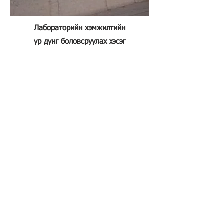
Лабораторийн хэмжилтийн
үр дүнг боловсруулах хэсэг
Холбоо барих