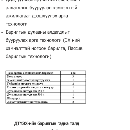
ДЦС, Дулаанжуулалтын системийн
алдагдлыг бууруулан хэмнэлттэй
ажиллагааг дээшлүүлэх арга
технологи
Барилгын дулааны алдагдлыг
бууруулах арга технологи (ЭХ-ний
хэмнэлттэй ногоон барилга, Пассив
барилгын технологи)
ДТҮЭХ-ийн барилгын гадна талд