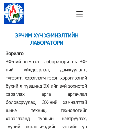
ЭРЧИМ ХҮЧ ХЭМНЭЛТИЙН
ЛАБОРАТОРИ
Зорилго
ЭХ-ний хэмнэлт лаборатори нь ЭХ-
ний үйлдвэрлэл, дамжуулалт,
түгээлт, хэрэглэгч гэсэн хэрэглээний
бүхий л түвшинд ЭХ-ийг зүй зохистой
хэрэглэх арга аргачлал
боловсруулах, ЭХ-ний хэмнэлттэй
шинэ техник, технологийг
хэрэглээнд туршин нэвтрүүлэх,
түүний экологи-эдийн засгийн үр