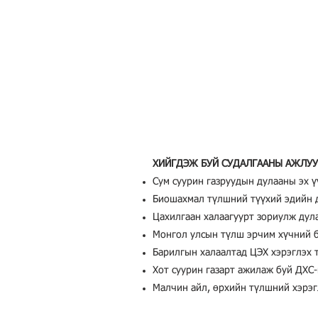
ХИЙГДЭЖ БУЙ СУДАЛГААНЫ АЖЛУ
Сум суурин газруудын дулааны эх ү
Биошахмал түлшний түүхий эдийн д
Цахилгаан халаагуурт зориулж дул
Монгол улсын түлш эрчим хүчний б
Барилгын халаалтад ЦЭХ хэрэглэх 
Хот суурин газарт ажилаж буй ДХС
Малчин айл, өрхийн түлшний хэрэгл