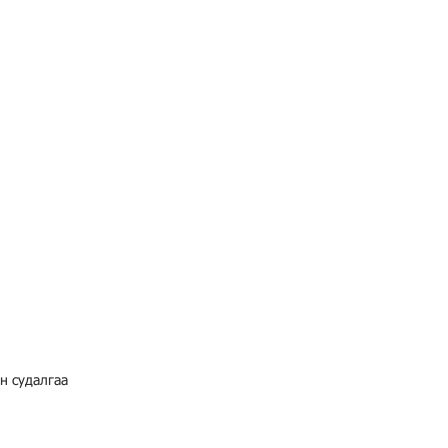
н судалгаа