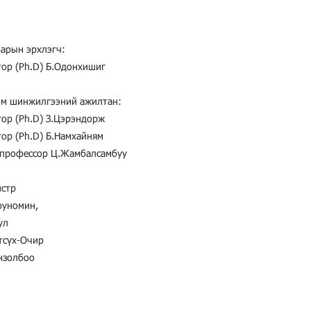
арын эрхлэгч:
ор (Ph.D) Б.Одонхишиг
эм шинжилгээний ажилтан:
ор (Ph.D) З.Цэрэндорж
ор (Ph.D) Б.Намхайням
 профессор Ц.Жамбалсамбуу
истр
юуномин,
ул
тсүх-Очир
нзолбоо