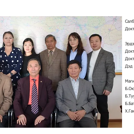
Салб
Докт
Эрд
Докт
Докт
Дэд
Маг
Б.О
Б.Ту
Б.Ба
Х.Га