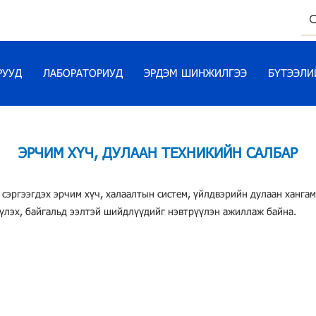
РУУД
ЛАБОРАТОРИУД
ЭРДЭМ ШИНЖИЛГЭЭ
БҮТЭЭЛИ
ЭРЧИМ ХҮЧ, ДУЛААН ТЕХНИКИЙН САЛБАР
 сэргээгдэх эрчим хүч, халаалтын систем, үйлдвэрийн дулаан ханга
үлэх, байгальд ээлтэй шийдлүүдийг нэвтрүүлэн ажиллаж байна.