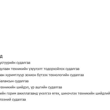
УД
үсгүүрийн судалгаа
улаан техникийн үзүүлэлт тодорхойлох судалгаа
аан хуримтлуур зохион бүтээх технологийн судалгаа
алансын судалгаа
техникийн шийдэл, үр ашгийн судалгаа
-ийн горим ажиллагаанд үнэлгээ өгөх, шинэчлэх техникийн шийдлий
ээний судалгаа​