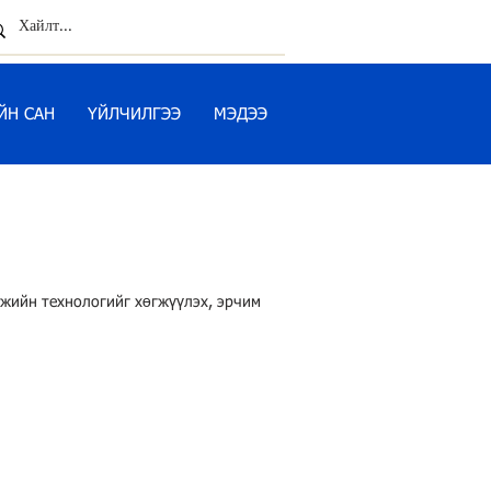
ЙН САН
ҮЙЛЧИЛГЭЭ
МЭДЭЭ
мжийн технологийг хөгжүүлэх, эрчим