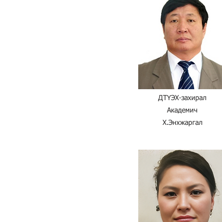
ДТҮЭХ-захирал
Академич
Х.Энхжаргал​