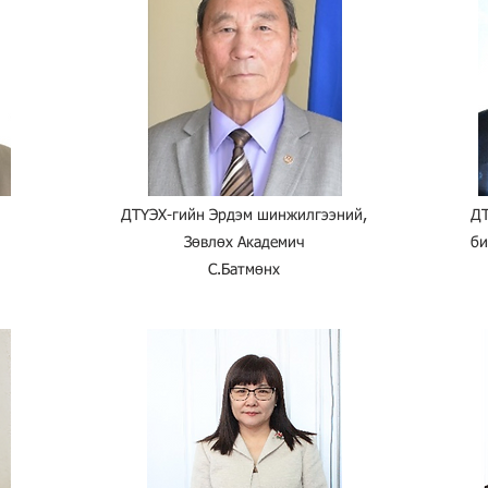
ДТҮЭХ-гийн Эрдэм шинжилгээний,
ДТ
Зөвлөх Академич
би
С.Батмөнх