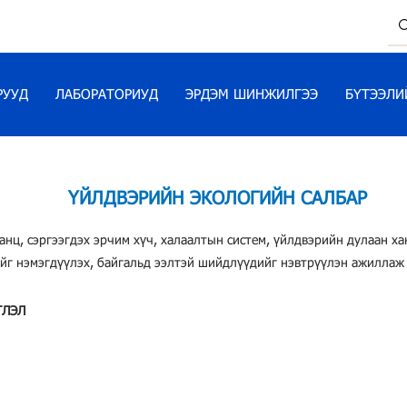
РУУД
ЛАБОРАТОРИУД
ЭРДЭМ ШИНЖИЛГЭЭ
БҮТЭЭЛИ
ҮЙЛДВЭРИЙН ЭКОЛОГИЙН САЛБАР
анц, сэргээгдэх эрчим хүч, халаалтын систем, үйлдвэрийн дулаан х
йг нэмэгдүүлэх, байгальд ээлтэй шийдлүүдийг нэвтрүүлэн ажиллаж
ГЛЭЛ