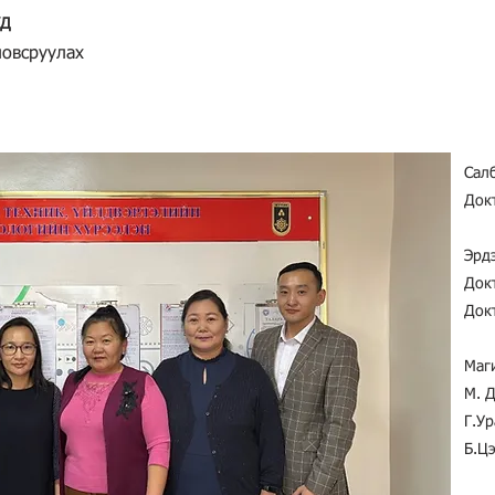
УД
ловсруулах
​Сал
Докт
Эрд
Док
Док
Маг
М. 
Г.Ур
Б.Ц