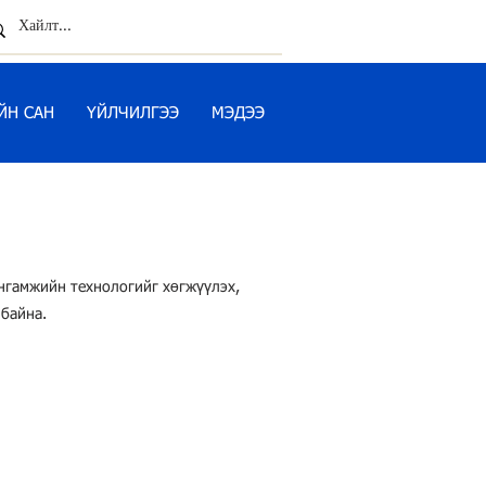
ЙН САН
ҮЙЛЧИЛГЭЭ
МЭДЭЭ
ангамжийн технологийг хөгжүүлэх,
 байна.