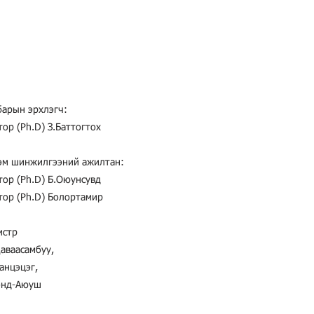
барын эрхлэгч:
ор (Ph.D) З.Баттогтох
эм шинжилгээний ажилтан:
тор (Ph.D) Б.Оюунсувд
тор (Ph.D) Болортамир
истр
Даваасамбуу,
анцэцэг,
энд-Аюуш