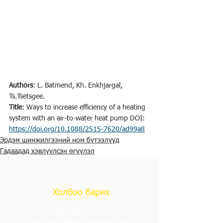
Authors
: L. Batmend, Kh. Enkhjargal, 
Ts.Tsetsgee. 
Title
: Ways to increase efficiency of a heating 
system with an air-to-water heat pump DOI: 
https://doi.org/10.1088/2515-7620/ad99a8
Эрдэм шинжилгээний ном бүтээлүүд
Гадаадад хэвлүүлсэн өгүүлэл
Холбоо барих
Tel:
7016 7646
Э-мэйл:
seetlab.ub@gmail.com